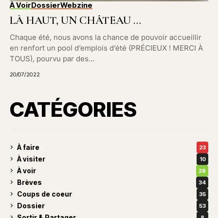
À Voir
Dossier
Webzine
LÀ HAUT, UN CHÂTEAU …
Chaque été, nous avons la chance de pouvoir accueillir
en renfort un pool d’emplois d’été (PRÉCIEUX ! MERCI À
TOUS), pourvu par des...
20/07/2022
CATÉGORIES
À faire
23
À visiter
10
À voir
28
Brèves
34
Coups de coeur
35
Dossier
53
Sortir & Partager
8