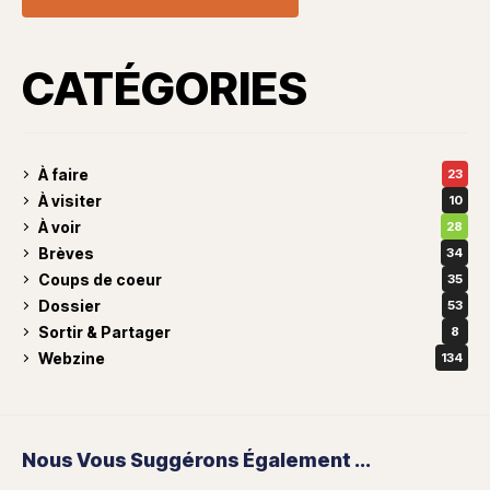
CATÉGORIES
À faire
23
À visiter
10
À voir
28
Brèves
34
Coups de coeur
35
Dossier
53
Sortir & Partager
8
Webzine
134
Nous Vous Suggérons Également ...