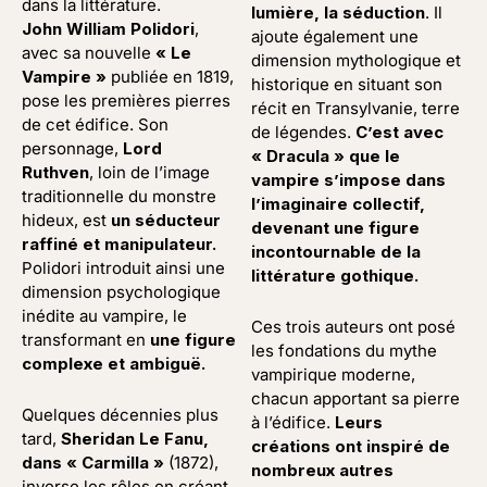
dans la littérature.
lumière, la séduction
. Il
John William Polidori
,
ajoute également une
avec sa nouvelle
« Le
dimension mythologique et
Vampire »
publiée en 1819,
historique en situant son
pose les premières pierres
récit en Transylvanie, terre
de cet édifice. Son
de légendes.
C’est avec
personnage,
Lord
« Dracula » que le
Ruthven
, loin de l’image
vampire s’impose dans
traditionnelle du monstre
l’imaginaire collectif,
hideux, est
un séducteur
devenant une figure
raffiné et manipulateur.
incontournable de la
Polidori introduit ainsi une
littérature gothique.
dimension psychologique
inédite au vampire, le
Ces trois auteurs ont posé
transformant en
une figure
les fondations du mythe
complexe et ambiguë.
vampirique moderne,
chacun apportant sa pierre
Quelques décennies plus
à l’édifice.
Leurs
tard,
Sheridan Le Fanu,
créations ont inspiré de
dans « Carmilla »
(1872),
nombreux autres
inverse les rôles en créant