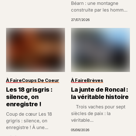
Béarn : une montagne
construite par les hommes
Un paysage...
27/07/2026
À Faire
Coups De Coeur
À Faire
Brèves
Les 18 grisgris :
La junte de Roncal :
silence, on
la véritable histoire
enregistre !
Trois vaches pour sept
siècles de paix : la
Coup de cœur Les 18
véritable...
grigris : silence, on
enregistre ! À une...
05/06/2026