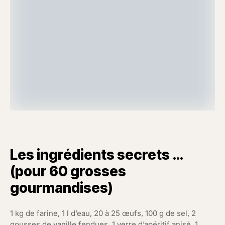
Les ingrédients secrets …
(pour 60 grosses
gourmandises)
1 kg de farine, 1 l d’eau, 20 à 25 œufs, 100 g de sel, 2
gousses de vanille fendues, 1 verre d’apéritif anisé, 1