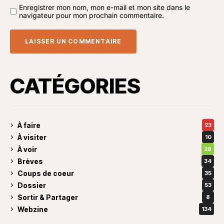
Enregistrer mon nom, mon e-mail et mon site dans le
navigateur pour mon prochain commentaire.
CATÉGORIES
À faire
23
À visiter
10
À voir
28
Brèves
34
Coups de coeur
35
Dossier
53
Sortir & Partager
8
Webzine
134