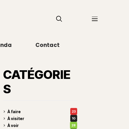
enda
Contact
CATÉGORIE
S
À faire
23
À visiter
10
À voir
28