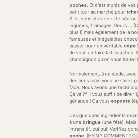
poches
. Et c’est munis de vo
petit tour au marché pour
tcha
Si si, vous allez voir : le béarna
légumes, fromages, fleurs … (C
plus !) mais également de la b
fameuses et inégalables chocola
passer pour un véritable
cèpe
de vous en faire la traduction. 
champignon qu’on vous traite !)
Normalement, à ce stade, avec 
des liens mais vous ne savez pa
face. Nous avons une techniqu
Ça va ?” il vous suffit de dire
“Ç
génance ! Ça vous
espante
(ép
Ces quelques ingrédients devra
à une
bringue
(une fête). Mais
intransitif, oui oui. Vérifiez 
poche
. (HEIN ? COMMENT? QUOI