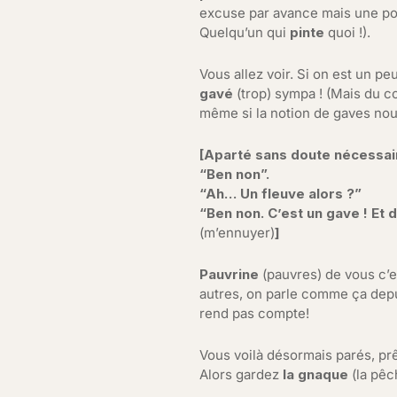
excuse par avance mais une po
Quelqu’un qui
pinte
quoi !).
Vous allez voir. Si on est un pe
gavé
(trop) sympa ! (Mais du 
même si la notion de gaves nou
[Aparté sans doute nécessaire
“Ben non”.
“Ah… Un fleuve alors ?”
“Ben non. C’est un gave ! Et 
(m’ennuyer)
]
Pauvrine
(pauvres) de vous c’e
autres, on parle comme ça dep
rend pas compte!
Vous voilà désormais parés, prê
Alors gardez
la gnaque
(la pêc