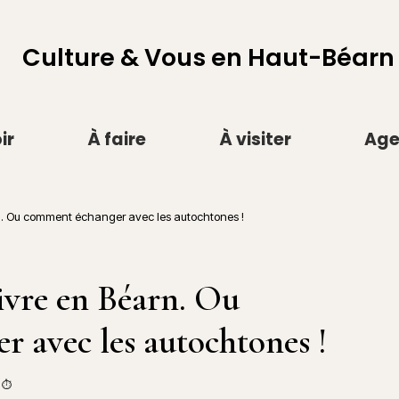
Culture & Vous en Haut-Béarn
ir
À faire
À visiter
Ag
rn. Ou comment échanger avec les autochtones !
vivre en Béarn. Ou
 avec les autochtones !
 ⏱️