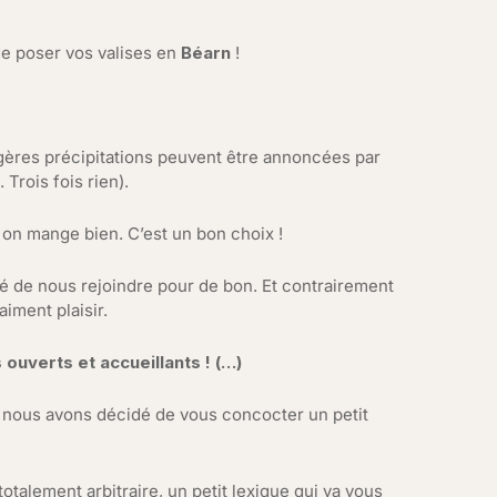
de poser vos valises en
Béarn
!
égères précipitations peuvent être annoncées par
Trois fois rien).
 on mange bien. C’est un bon choix !
 de nous rejoindre pour de bon. Et contrairement
iment plaisir.
uverts et accueillants ! (…)
r, nous avons décidé de vous concocter un petit
 totalement arbitraire, un petit lexique qui va vous