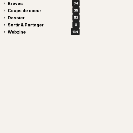
Brèves
34
Coups de coeur
35
Dossier
53
Sortir & Partager
8
Webzine
134