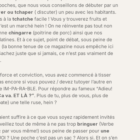
s poches, que nous vous conseillons de débuter par un
rer ou tchaper
( discuter) un peu avec les habitants.
is à la
tchatche
facile ! Vous y trouverez fruits et
’est un marché hein ! On ne réinvente pas tout non
onne
chingarre
(poitrine de porc) ainsi que nos
tines. Et à ce sujet, point de débat, sous peine de
! (la bonne tenue de ce magazine nous empêche ici
Sachez juste que si jamais, ce n’est pas vraiment de
.
force et conviction, vous avez commencé à tisser
s encore si vous pouvez / devez tutoyer l’autre en
e IM-PA-RA-BLE. Pour répondre au fameux “Adieu!
a va. ET LÀ ?”
. Plus de tu, plus de vous, plus de
ate) une telle ruse, hein ?
ient suffire à ce que vous soyez rapidement invités
 veillez tout de même à ne pas trop
bringuer
(Verbe
donc par vous même!) sous peine de passer pour
une
 ? Une poche c’est pas un sac ? Alors si. Et on s’en