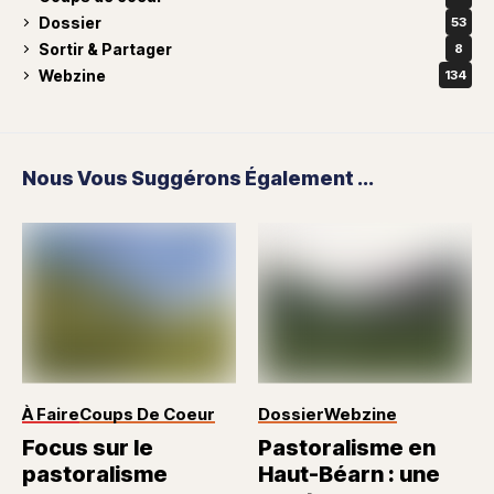
Dossier
53
Sortir & Partager
8
Webzine
134
Nous Vous Suggérons Également ...
À Faire
Coups De Coeur
Dossier
Webzine
Focus sur le
Pastoralisme en
pastoralisme
Haut-Béarn : une