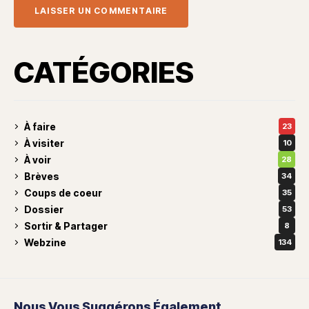
CATÉGORIES
À faire
23
À visiter
10
À voir
28
Brèves
34
Coups de coeur
35
Dossier
53
Sortir & Partager
8
Webzine
134
Nous Vous Suggérons Également ...