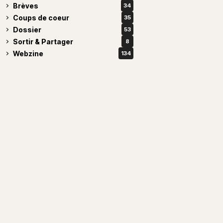
Brèves
34
Coups de coeur
35
Dossier
53
Sortir & Partager
8
Webzine
134