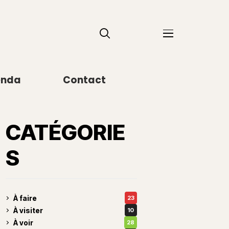
enda
Contact
CATÉGORIE
S
À faire
23
À visiter
10
À voir
28