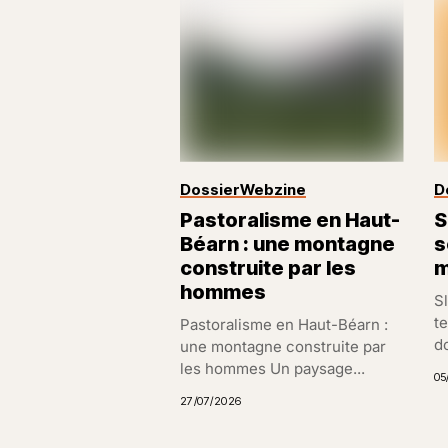
Dossier
Webzine
D
Pastoralisme en Haut-
S
Béarn : une montagne
s
construite par les
m
hommes
S
t
Pastoralisme en Haut-Béarn :
do
une montagne construite par
les hommes Un paysage...
05
27/07/2026