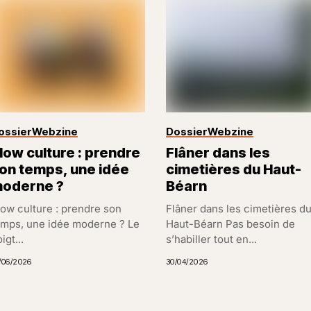
ossier
Webzine
Dossier
Webzine
low culture : prendre
Flâner dans les
on temps, une idée
cimetières du Haut-
oderne ?
Béarn
low culture : prendre son
Flâner dans les cimetières d
emps, une idée moderne ? Le
Haut-Béarn Pas besoin de
igt...
s’habiller tout en...
/06/2026
30/04/2026