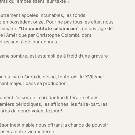
nts qui embellissent leur texte ?
autrement appelés incunables, les fonds
 en possèdent onze. Pour ne pas tous les citer, nous
rammaire.
“De quantitate sillabarum”
, un ouvrage de
e l’Amérique par Christophe Colomb), dont
res sont à ce jour connus.
basane sombre, est estampillée à froid d’une gravure
ion du livre n’aura de cesse, toutefois, le XVIIème
nant majeur dans sa production.
ment l’essor de la production littéraire et des
miers périodiques, les affiches, les faire-part, les
tures du genre voient le jour !
résor inestimable nous offrant la chance de pouvoir
oser à notre vie moderne.