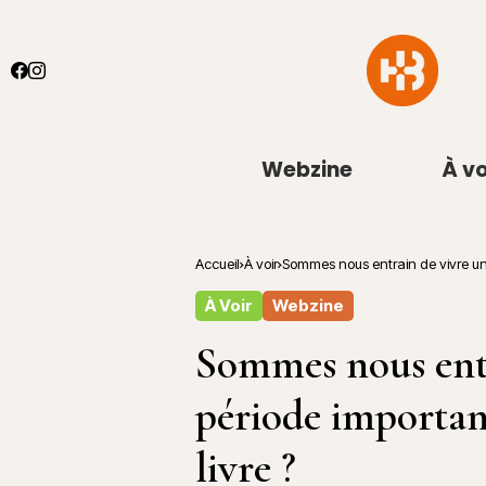
Webzine
À vo
Accueil
À voir
Sommes nous entrain de vivre une 
À Voir
Webzine
Sommes nous entr
période important
livre ?